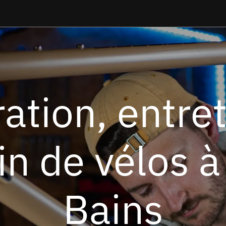
Qui sommes nous ?
Nos créations
Essayer un Glacier
L
ation, entret
n de vélos à 
Bains