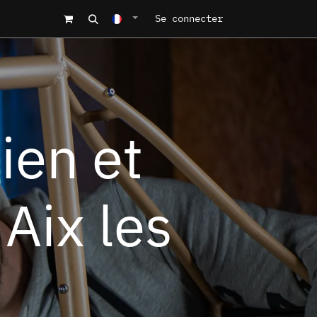
'atelier
Contact
Se connecter
ien et
Aix les