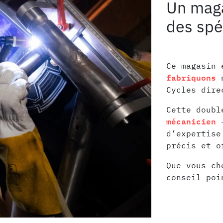
Un maga
des spé
Ce magasin 
fabriquons
n
Cycles dire
Cette doub
mécanicien
–
d’expertise
précis et o
Que vous ch
conseil poi