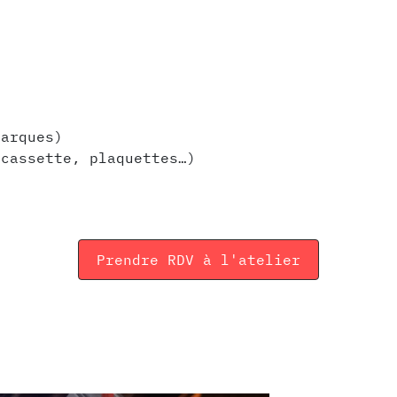
s
marques)
 cassette, plaquettes…)
Prendre RDV à l'atelier