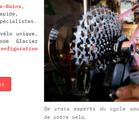
s-Bains
,
apide,
pécialistes.
vélo unique,
oom Glacier
configuration
er
De vrais experts du cycle vou
de votre vélo.